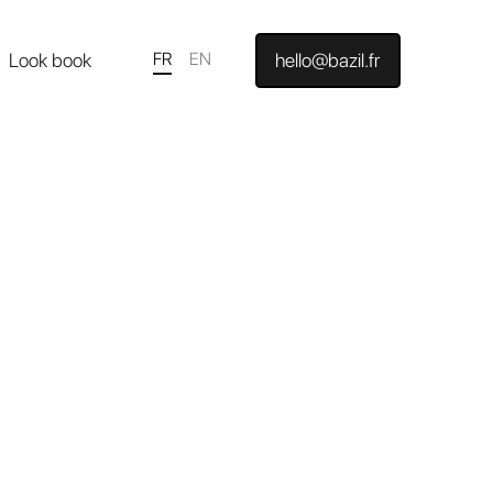
Look book
FR
EN
hello@bazil.fr