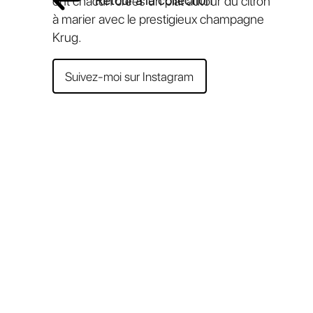
Retour à la collection
ont chacun créés un plat autour du citron
à marier avec le prestigieux champagne
Krug.
Suivez-moi sur Instagram