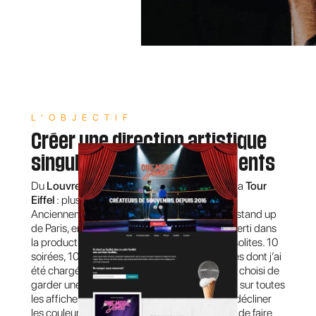
L'OBJECTIF
Créer une direction artistique
singulière pour 10 événements
Du
Louvre
au
Cirque d’Hiver
en passant par la
Tour
Eiffel
: plus rien n’arrête le
One More Joke
!
Anciennement l’un des meilleurs plateaux de stand up
de Paris, en 2019 One More Joke s’est reconverti dans
la production de spectacles dans des lieux insolites. 10
soirées, 10 lieux et donc 10 affiches différentes dont j’ai
été chargé de la
direction artistique
. J'ai ainsi choisi de
garder une trame graphique que l'on retrouve sur toutes
les affiches afin de faciliter l'identification, de décliner
les couleurs du logo en fonction du visuel puis de faire